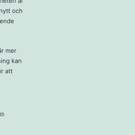
rheten är
nytt och
oende
är mer
ning kan
r att
em