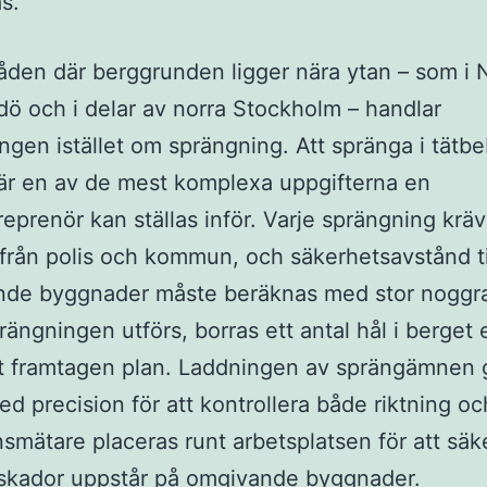
s.
åden där berggrunden ligger nära ytan – som i 
ö och i delar av norra Stockholm – handlar
ngen istället om sprängning. Att spränga i tätb
är en av de mest komplexa uppgifterna en
eprenör kan ställas inför. Varje sprängning kräv
d från polis och kommun, och säkerhetsavstånd ti
ande byggnader måste beräknas med stor noggr
rängningen utförs, borras ett antal hål i berget 
t framtagen plan. Laddningen av sprängämnen 
d precision för att kontrollera både riktning oc
nsmätare placeras runt arbetsplatsen för att säke
 skador uppstår på omgivande byggnader.