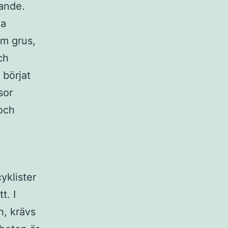
ande.
da
om grus,
ch
 börjat
sor
 och
yklister
t. I
n, krävs