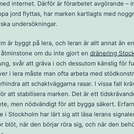
med internet. Därför är förarbetet avgörande – 
pa jord flyttas, har marken kartlagts med nogg
ska undersökningar.
m är byggt på lera, och leran är allt annat än en
 åtminstone om du inte gjort en
dränering Stoc
ung, svår att gräva i och dessutom känslig för fu
er i lera måste man ofta arbeta med stödkonstr
örhindra att schaktväggarna rasar. I vissa fall krä
för att stabilisera marken. Det är ett tidskrävan
ete, men nödvändigt för att bygga säkert. Erfar
 i Stockholm har lärt sig att läsa lerans signale
ör blöt, när den börjar röra sig, och när den beh