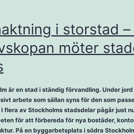
aktning i storstad –
vskopan möter sta
s
m är en stad i ständig förvandling. Under jor
nsivt arbete som sällan syns för den som pass
 I flera av Stockholms stadsdelar pågår just n
ten för att förbereda för nya bostäder, konto
uktur. På en byggarbetsplats i södra Stockhol