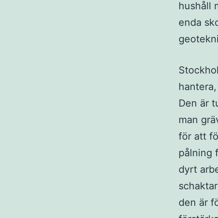
hushåll 
enda sko
geotekni
Stockhol
hantera,
Den är t
man gräv
för att f
pålning 
dyrt arb
schaktare
den är f