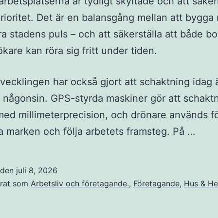
arbetsplatserna är tydligt skyltade och att säke
rioritet. Det är en balansgång mellan att bygga 
ra stadens puls – och att säkerställa att både b
kare kan röra sig fritt under tiden.
vecklingen har också gjort att schaktning idag 
 någonsin. GPS-styrda maskiner gör att schakt
med millimeterprecision, och drönare används fö
a marken och följa arbetets framsteg. På …
t den
juli 8, 2026
erat som
Arbetsliv och företagande.
,
Företagande
,
Hus & H