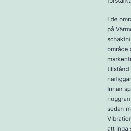
förstärka
I de omr
på Värmd
schaktni
område 
markentr
tillstån
närligg
Innan sp
noggran
sedan me
Vibratio
att inga