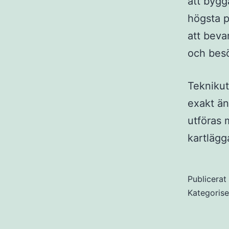
att bygg
högsta p
att beva
och besö
Teknikut
exakt än
utföras 
kartlägg
Publicera
Kategoris