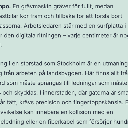
mpo.
En grävmaskin gräver för fullt, medan
tbilar kör fram och tillbaka för att forsla bort
ssorna. Arbetsledaren står med en surfplatta 
er den digitala ritningen – varje centimeter är n
.
ng i en storstad som Stockholm är en utmanin
ig från arbeten på landsbygden. Här finns allt fr
d som måste sprängas till ledningar som måste
 och skyddas. I innerstaden, där gatorna är sm
år tätt, krävs precision och fingertoppskänsla.
vvikelse kan innebära en kollision med en
meledning eller en fiberkabel som försörjer hund