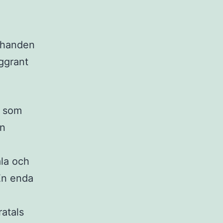
i handen
oggrant
g som
ån
ala och
 En enda
ratals