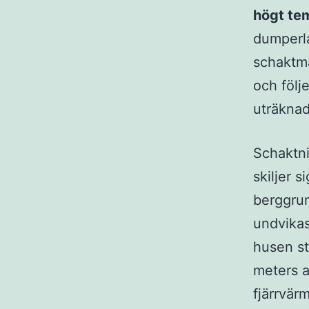
högt te
dumperlas
schaktma
och följ
uträknad
Schaktni
skiljer s
berggrun
undvikas
husen st
meters a
fjärrvär