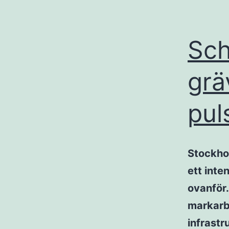
Sch
grä
pul
Stockhol
ett inte
ovanför.
markarbe
infrastr