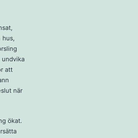
nsat,
 hus,
rsling
t undvika
r att
rann
slut när
ng ökat.
rsätta