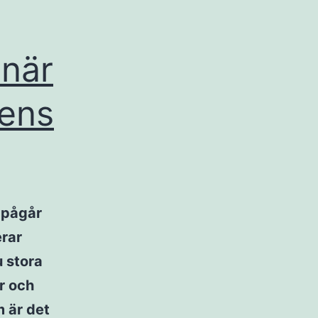
 när
dens
d pågår
erar
u stora
r och
m är det