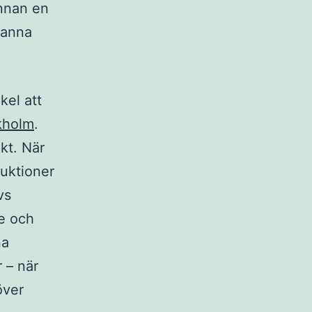
innan en
ranna
kel att
kholm
.
kt. När
uktioner
vs
de och
na
r – när
över