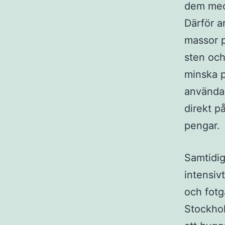
dem med 
Därför a
massor p
sten och
minska p
använda 
direkt p
pengar.
Samtidig
intensiv
och fotg
Stockhol