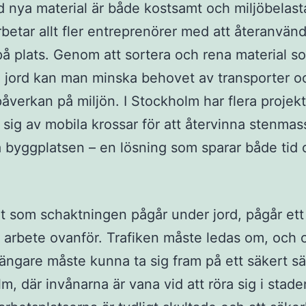
nya material är både kostsamt och miljöbelast
rbetar allt fler entreprenörer med att återanvän
å plats. Genom att sortera och rena material s
 jord kan man minska behovet av transporter o
åverkan på miljön. I Stockholm har flera projekt
sig av mobila krossar för att återvinna stenmas
å byggplatsen – en lösning som sparar både tid
t som schaktningen pågår under jord, pågår ett
t arbete ovanför. Trafiken måste ledas om, och c
ängare måste kunna ta sig fram på ett säkert sät
m, där invånarna är vana vid att röra sig i stade