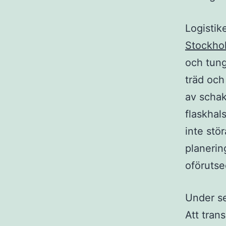
Logistik
Stockho
och tung
träd och
av schak
flaskhals
inte stö
planerin
oförutse
Under se
Att tran