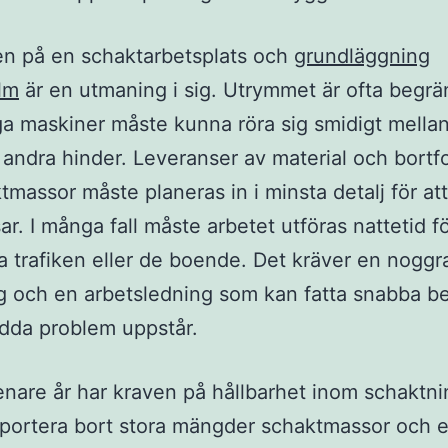
en på en schaktarbetsplats och
grundläggning
lm
är en utmaning i sig. Utrymmet är ofta begrä
a maskiner måste kunna röra sig smidigt mellan
 andra hinder. Leveranser av material och bortfo
tmassor måste planeras in i minsta detalj för at
ar. I många fall måste arbetet utföras nattetid fö
ra trafiken eller de boende. Det kräver en nogg
g och en arbetsledning som kan fatta snabba be
dda problem uppstår.
nare år har kraven på hållbarhet inom schaktni
sportera bort stora mängder schaktmassor och e