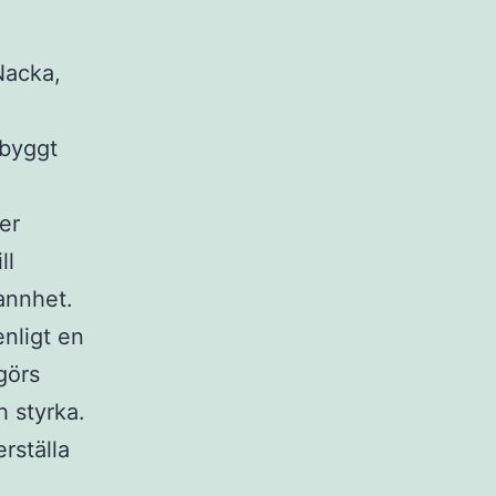
Nacka,
ebyggt
er
ll
annhet.
enligt en
görs
h styrka.
rställa